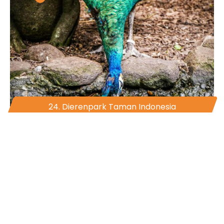
24. Dierenpark Taman Indonesia
Een fraai aangelegd park met veel
authentieke voorwerpen en bijzondere dieren.
Vorige
1
2
3
4
5
6
7
8
9
10
11
12
13
14
15
16
17
18
19
20
Volgende