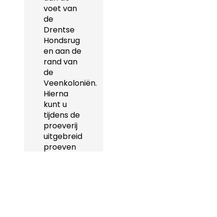
voet van
de
Drentse
Hondsrug
en aan de
rand van
de
Veenkoloniën.
Hierna
kunt u
tijdens de
proeverij
uitgebreid
proeven
van
diverse
smaken
roomadvocaat.
Dan rijden
we weer