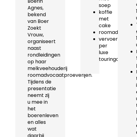
Boerin
soep
Agnes,
koffie
bekend
met
van Boer
cake
Zoekt
roomadvocaatp
Vrouw,
vervoer
organiseert
per
naast
luxe
rondleidingen
touringcar
op haar
melkveehouderij
roomadvocaatproeverijen.
Tijdens de
presentatie
neemt zij
u mee in
het
boerenleven
en alles
wat
daarbij