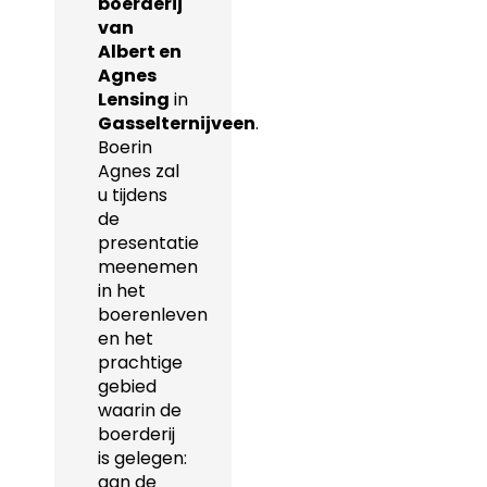
boerderij
van
Albert en
Agnes
Lensing
in
Gasselternijveen
.
Boerin
Agnes zal
u tijdens
de
presentatie
meenemen
in het
boerenleven
en het
prachtige
gebied
waarin de
boerderij
is gelegen:
aan de