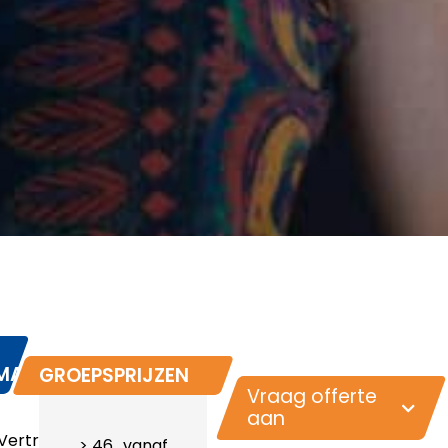
MATIE
GROEPSPRIJZEN
Vraag offerte
aan
Vertrektijd:
> 46
vanaf