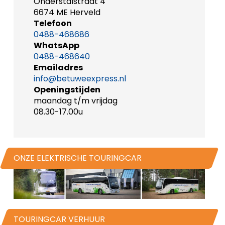
Onderstalstraat 4
6674 ME Herveld
Telefoon
0488-468686
WhatsApp
0488-468640
Emailadres
info@betuweexpress.nl
Openingstijden
maandag t/m vrijdag
08.30-17.00u
ONZE ELEKTRISCHE TOURINGCAR
TOURINGCAR VERHUUR