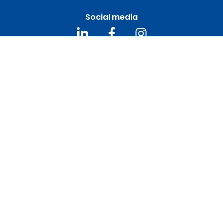
Social media
Nieuwsbrief
Meld u aan voor de gratis nieuwsbrief
Email
*
CAPTCHA
Privacy / disclaimer