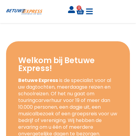
0
Welkom bij Betuwe
Express!
Betuwe Express
is de specialist voor al
uw dagtochten, meerdaagse reizen en
schoolreizen. Of het nu gaat om
touringcarverhuur voor 19 of meer dan
10.000 personen, een dagje uit, een
musicalbezoek of een groepsreis voor uw
bedrijf of vereniging. Wij hebben de
ervaring om u één of meerdere
onvergetelijke dagen te bezorgen.