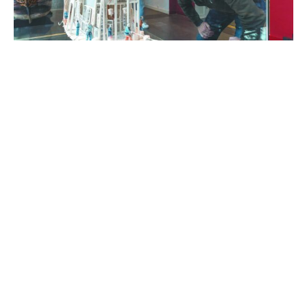
11. Bezoek Sneek en het Sneekermeer
Ontdek Sneek via historie en een rondvaart.
Vorige
1
2
3
4
5
6
7
8
9
10
11
12
13
14
15
16
17
18
19
20
21
22
Volgende
INFORMATIE