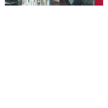
11. Bezoek Sneek en het Sneekermeer
Ontdek Sneek via historie en een rondvaart.
Vorige
1
2
3
4
5
6
7
8
9
10
11
12
13
14
15
16
17
18
19
20
21
22
Volgende
INFORMATIE