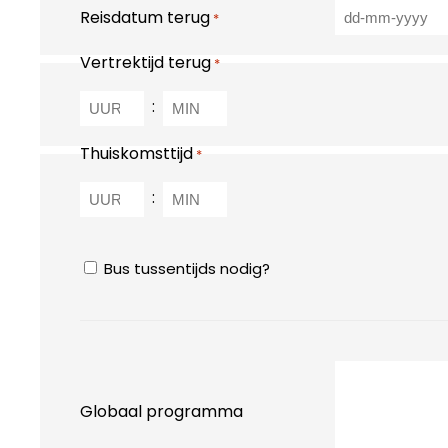
Reisdatum terug
*
Vertrektijd terug
*
:
Thuiskomsttijd
*
:
Bus dient te plaatse beschikbaar te
Bus tussentijds nodig?
zijn
Globaal programma