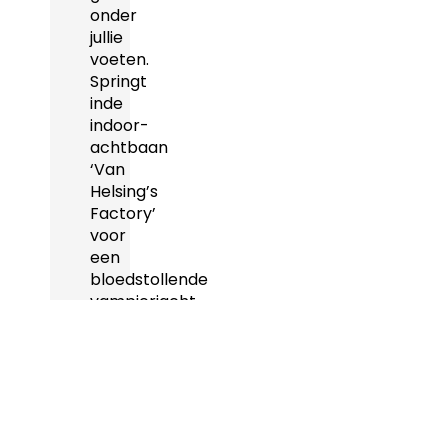
onder
jullie
voeten.
Springt
inde
indoor-
achtbaan
‘Van
Helsing’s
Factory’
voor
een
bloedstollende
vampierjacht
door
het
donker!
Aan
het