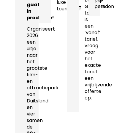
luxe
gaat
Genoemd
persoon
touringcar
in
tarief
productie!
is
een
Organiseert
‘vanaf’
2026
tarief,
een
vraag
uitje
voor
naar
het
het
exacte
grootste
tarief
film-
een
en
vrijblijvende
attractiepark
offerte
van
op.
Duitsland
en
vier
samen
de