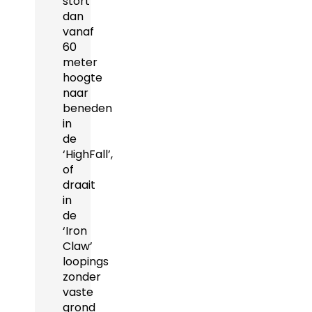
stort
dan
vanaf
60
meter
hoogte
naar
beneden
in
de
‘HighFall’,
of
draait
in
de
‘Iron
Claw’
loopings
zonder
vaste
grond