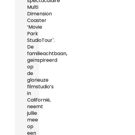
spectaculaire
Multi
Dimension
Coaster
‘Movie
Park
StudioTour`.
De
familieachtbaan,
geïnspireerd
op
de
glorieuze
filmstudio’s
in
Californië,
neemt
jullie
mee
op
een