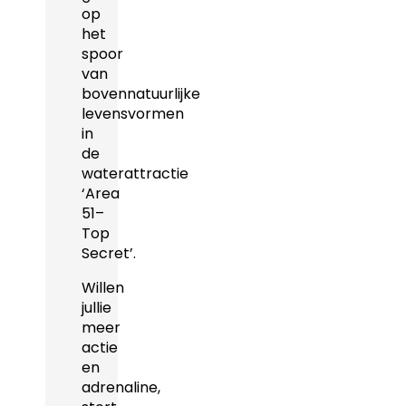
op
het
spoor
van
bovennatuurlijke
levensvormen
in
de
waterattractie
‘Area
51–
Top
Secret’.
Willen
jullie
meer
actie
en
adrenaline,