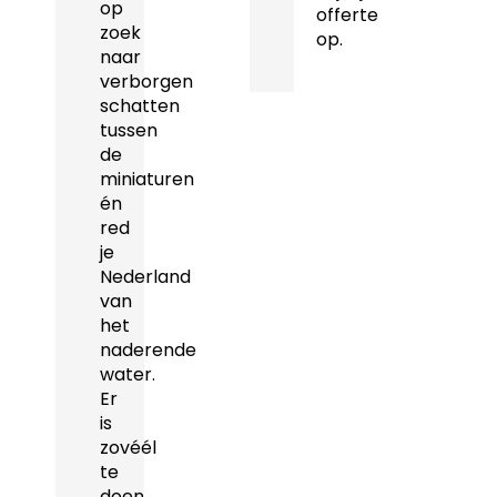
op
offerte
zoek
op.
naar
verborgen
schatten
tussen
de
miniaturen
én
red
je
Nederland
van
het
naderende
water.
Er
is
zovéél
te
doen.