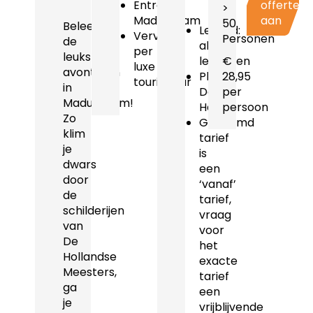
Entree
offerte
>
Madurodam
aan
50
Beleef
Leeftijd:
Vervoer
Personen
de
alle
per
leukste
leeftijden
€
luxe
avonturen
Plaats:
28,95
touringcar
in
Den
per
Madurodam!
Haag
persoon
Zo
Genoemd
klim
tarief
je
is
dwars
een
door
‘vanaf’
de
tarief,
schilderijen
vraag
van
voor
De
het
Hollandse
exacte
Meesters,
tarief
ga
een
je
vrijblijvende