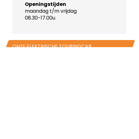
Openingstijden
maandag t/m vrijdag
08.30-17.00u
ONZE ELEKTRISCHE TOURINGCAR
TOURINGCAR VERHUUR
Wat maakt Betuwe Express zo