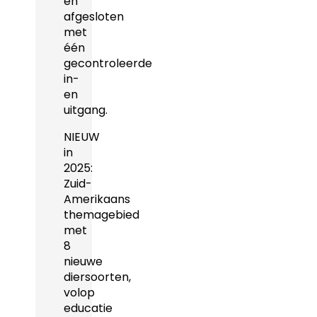
en
afgesloten
met
één
gecontroleerde
in-
en
uitgang.
NIEUW
in
2025:
Zuid-
Amerikaans
themagebied
met
8
nieuwe
diersoorten,
volop
educatie