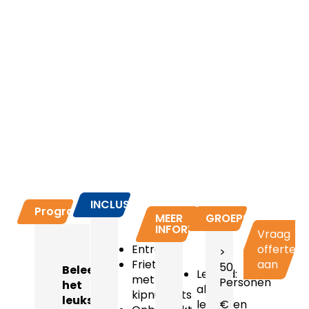
INCLUSIEF
Programma
MEER
GROEPSPRIJZEN
INFORMATIE
Vraag
Entree
offerte
>
Friet
aan
50
Beleef
Leeftijd:
met
Personen
het
alle
kipnuggets
leukste
leeftijden
€