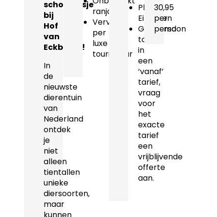
Onbeperkt
schoolreisje
Plaats:
30,95
ranja
bij
Eibergen
per
Vervoer
Hof
Genoemd
persoon
per
van
tarief
luxe
Eckberge!
in
touringcar
een
In
‘vanaf’
de
tarief,
nieuwste
vraag
dierentuin
voor
van
het
Nederland
exacte
ontdek
tarief
je
een
niet
vrijblijvende
alleen
offerte
tientallen
aan.
unieke
diersoorten,
maar
kunnen