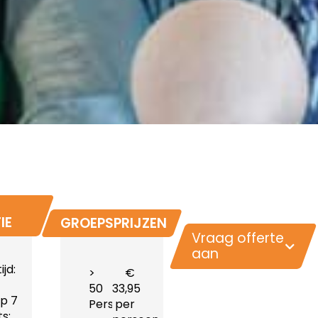
IE
GROEPSPRIJZEN
Vraag offerte
aan
ijd:
>
€
50
33,95
p 7
ng
Personen
per
s: