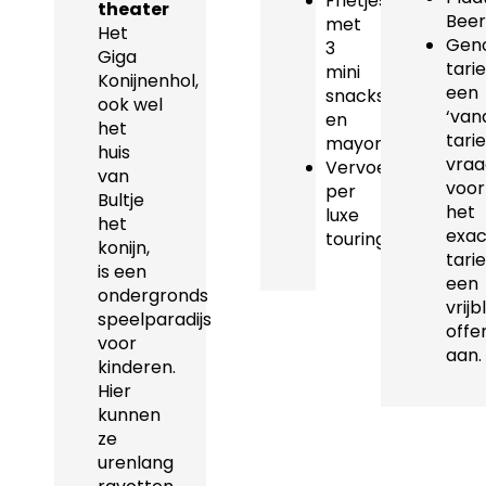
Frietjes
theater
Beer
met
Het
Gen
3
Giga
tarie
mini
Konijnenhol,
een
snacks
ook wel
‘van
en
het
tarie
mayonaise
huis
vraa
Vervoer
van
voor
per
Bultje
het
luxe
het
exac
touringcar
konijn,
tarie
is een
een
ondergronds
vrijb
speelparadijs
offe
voor
aan.
kinderen.
Hier
kunnen
ze
urenlang