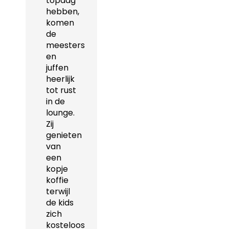
topdag
hebben,
komen
de
meesters
en
juffen
heerlijk
tot rust
in de
lounge.
Zij
genieten
van
een
kopje
koffie
terwijl
de kids
zich
kosteloos