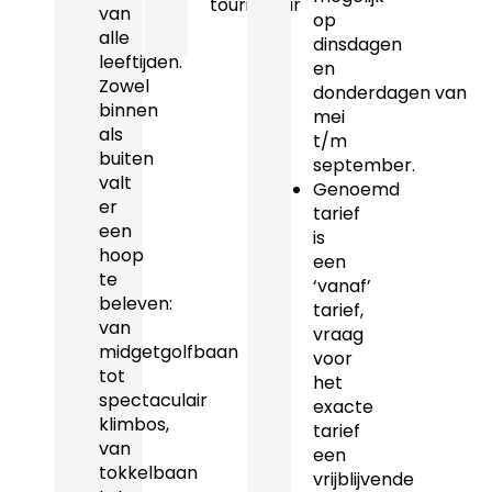
touringcar
van
op
alle
dinsdagen
leeftijden.
en
Zowel
donderdagen van
binnen
mei
als
t/m
buiten
september.
valt
Genoemd
er
tarief
een
is
hoop
een
te
‘vanaf’
beleven:
tarief,
van
vraag
midgetgolfbaan
voor
tot
het
spectaculair
exacte
klimbos,
tarief
van
een
tokkelbaan
vrijblijvende