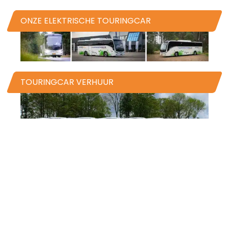
ONZE ELEKTRISCHE TOURINGCAR
TOURINGCAR VERHUUR
Wat maakt Betuwe Express zo
bijzonder?
Onze grote diversiteit in touringcars,
onze vakbekwame chauffeurs? Of
de persoonlijke aandacht en het feit
dat we met u meedenken? Ervaar