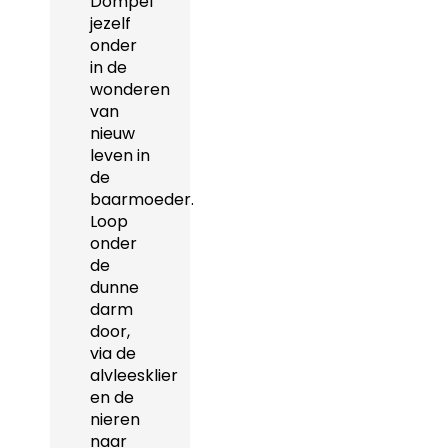
Dompel
jezelf
onder
in de
wonderen
van
nieuw
leven in
de
baarmoeder.
Loop
onder
de
dunne
darm
door,
via de
alvleesklier
en de
nieren
naar