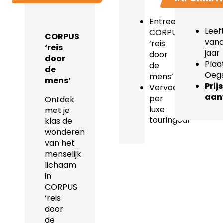
Entree
Leeft
CORPUS
CORPUS
vana
‘reis
‘reis
jaar
door
door
Plaat
de
de
Oegs
mens’
mens’
Prij
Vervoer
aan
per
Ontdek
luxe
met je
touringcar
klas de
wonderen
van het
menselijk
lichaam
in
CORPUS
‘reis
door
de