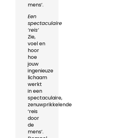
mens’.
Een
spectaculaire
‘reis’
Zie,
voel en
hoor
hoe
jouw
ingenieuze
lichaam
werkt
in een
spectaculaire,
zenuwprikkelende
‘reis
door
de
mens’.