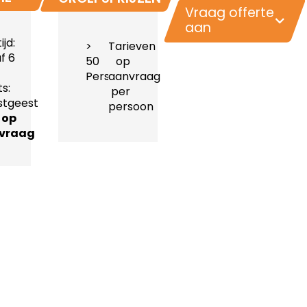
Vraag offerte
aan
ijd:
>
Tarieven
f 6
50
op
Personen
aanvraag
s:
per
tgeest
persoon
s op
vraag