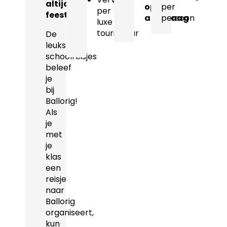
altijd
op
per
per
feest.
aanvraag
persoon
luxe
touringcar
De
leukste
schoolreisjes
beleef
je
bij
Ballorig!
Als
je
met
je
klas
een
reisje
naar
Ballorig
organiseert,
kun