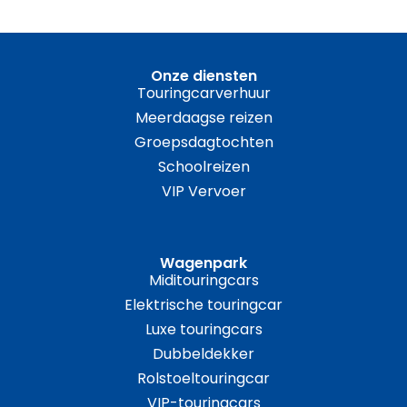
Onze diensten
Touringcarverhuur
Meerdaagse reizen
Groepsdagtochten
Schoolreizen
VIP Vervoer
Wagenpark
Miditouringcars
Elektrische touringcar
Luxe touringcars
Dubbeldekker
Rolstoeltouringcar
VIP-touringcars