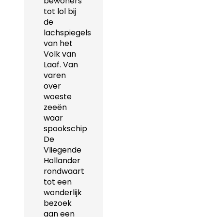
bewoners
tot lol bij
de
lachspiegels
van het
Volk van
Laaf. Van
varen
over
woeste
zeeën
waar
spookschip
De
Vliegende
Hollander
rondwaart
tot een
wonderlijk
bezoek
aan een