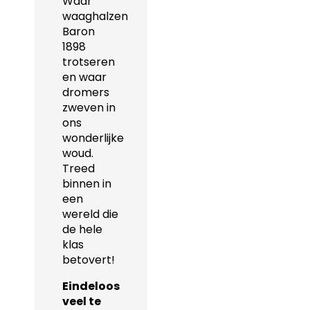
Waar
waaghalzen
Baron
1898
trotseren
en waar
dromers
zweven in
ons
wonderlijke
woud.
Treed
binnen in
een
wereld die
de hele
klas
betovert!
Eindeloos
veel te