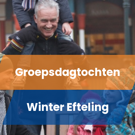
Groepsdagtochten
Winter Efteling