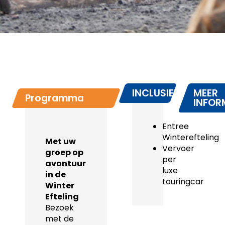
INCLUSIEF
MEER
Programma
INFOR
Entree
Winterefteling
Met uw
Vervoer
groep op
per
avontuur
luxe
in de
touringcar
Winter
Efteling
Bezoek
met de