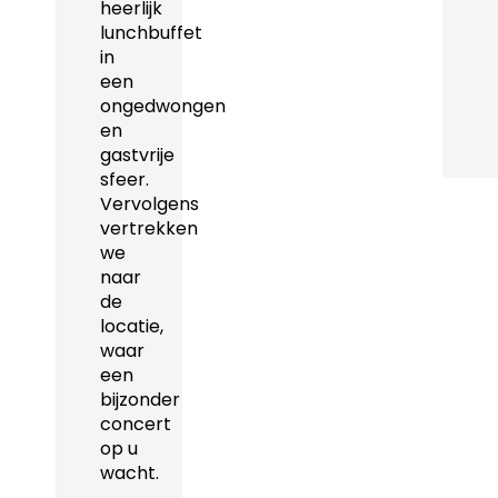
heerlijk
lunchbuffet
in
een
ongedwongen
en
gastvrije
sfeer.
Vervolgens
vertrekken
we
naar
de
locatie,
waar
een
bijzonder
concert
op u
wacht.