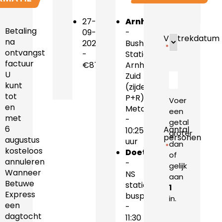
sten
27-
Arnhem
Betaling
09-
-
Vertrekdatum
na
2026
Bushalte
*
ontvangst
-
Station
factuur
€87.50
Arnhem
U
Zuid
kunt
(zijde
tot
P+R),
Voer
en
Metamorfoseallee
een
met
-
getal
6
Aantal
10:25
groter
personen
augustus
uur
dan
*
kosteloos
Doetinchem
of
annuleren
-
gelijk
Wanneer
NS
aan
Betuwe
station,
1
Express
busplein
in.
een
-
dagtocht
11:30