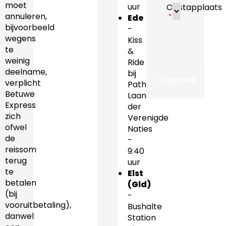
moet
uur
Opstapplaats
annuleren,
*
Ede
bijvoorbeeld
-
wegens
Kiss
te
&
weinig
Ride
deelname,
bij
verplicht
Pathé,
Betuwe
Laan
Express
der
zich
Verenigde
ofwel
Naties
de
-
reissom
9:40
terug
uur
te
Elst
betalen
(Gld)
(bij
-
vooruitbetaling),
Bushalte
danwel
Station