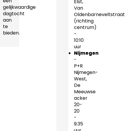
een
Elst,
gelijkwaardige
Van
dagtocht
Oldenbarneveltstraat
aan
(richting
te
centrum)
bieden.
-
10:10
uur
Nijmegen
-
P+R
Nijmegen-
West,
De
Meeuwse
acker
20-
20
-
9:35
uur