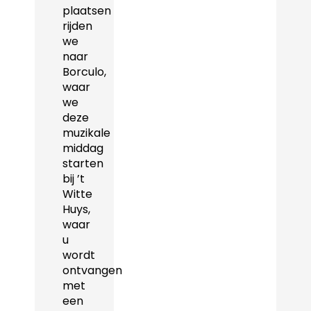
plaatsen
rijden
we
naar
Borculo,
waar
we
deze
muzikale
middag
starten
bij ’t
Witte
Huys,
waar
u
wordt
ontvangen
met
een