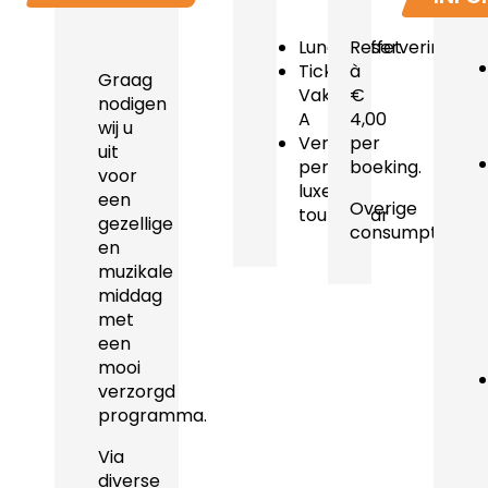
Lunchbuffet
Reserveringsko
Ticket
à
Graag
Vak
€
nodigen
A
4,00
wij u
Vervoer
per
uit
per
boeking.
voor
luxe
een
Overige
touringcar
gezellige
consumpties.
en
muzikale
middag
met
een
mooi
verzorgd
programma.
Via
diverse