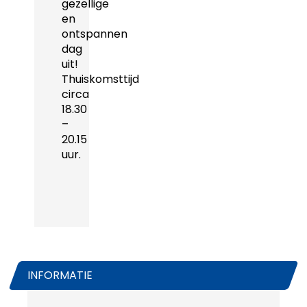
gezellige
en
ontspannen
dag
uit!
Thuiskomsttijd
circa
18.30
–
20.15
uur.
INFORMATIE