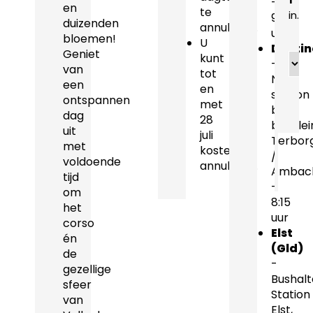
-
en
te
in.
9:15
duizenden
annuleren.
uur
bloemen!
U
Doeti
Geniet
Ops
kunt
-
van
*
tot
NS-
een
en
station
ontspannen
met
bij
dag
28
busplei
uit
juli
Terbor
met
kosteloos
/
voldoende
annuleren.
Ambach
tijd
-
om
8:15
het
uur
corso
Elst
én
(Gld)
de
-
gezellige
Bushalt
sfeer
Station
van
Elst,