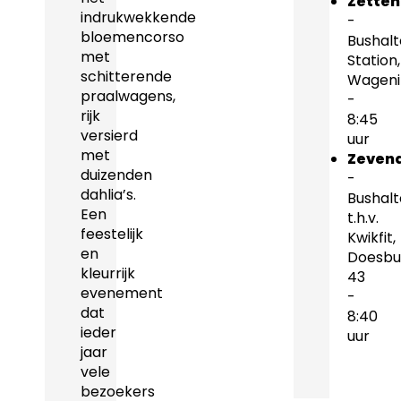
Zetten
indrukwekkende
-
bloemencorso
Bushalt
met
Station,
schitterende
Wageni
praalwagens,
-
rijk
8:45
versierd
uur
met
Zeven
duizenden
-
dahlia’s.
Bushalt
Een
t.h.v.
feestelijk
Kwikfit,
en
Doesbu
kleurrijk
43
evenement
-
dat
8:40
ieder
uur
jaar
vele
bezoekers