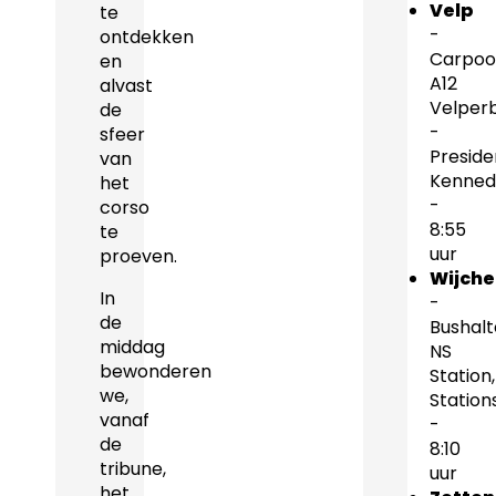
Velp
te
-
ontdekken
Carpoo
en
A12
alvast
Velper
de
-
sfeer
Preside
van
Kenned
het
-
corso
8:55
te
uur
proeven.
Wijche
In
-
de
Bushalt
middag
NS
bewonderen
Station,
we,
Station
vanaf
-
de
8:10
tribune,
uur
het