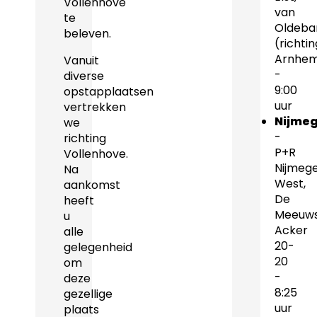
Vollenhove
van
te
Oldeba
beleven.
(richtin
Arnhe
Vanuit
-
diverse
9:00
opstapplaatsen
uur
vertrekken
Nijme
we
-
richting
P+R
Vollenhove.
Nijmeg
Na
West,
aankomst
De
heeft
Meeuw
u
Acker
alle
20-
gelegenheid
20
om
-
deze
8:25
gezellige
uur
plaats