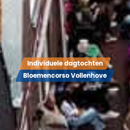
Individuele dagtochten
Bloemencorso Vollenhove