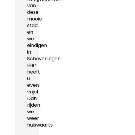
van
deze
mooie
stad
en
we
eindigen
in
Scheveningen.
Hier
heeft
u
even
vrijaf.
Dan
rijden
we
weer
huiswaarts.