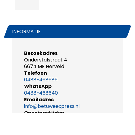
INFORMATIE
Bezoekadres
Onderstalstraat 4
6674 ME Herveld
Telefoon
0488-468686
WhatsApp
0488-468640
Emailadres
info@betuweexpress.nl
Openingstijden
maandag t/m vrijdag
08.30-17.00u