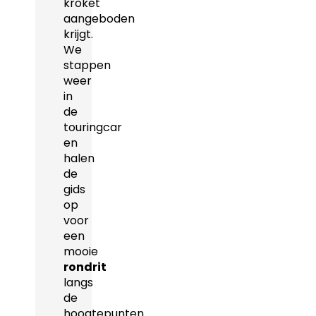
kroket
aangeboden
krijgt.
We
stappen
weer
in
de
touringcar
en
halen
de
gids
op
voor
een
mooie
rondrit
langs
de
hoogtepunten