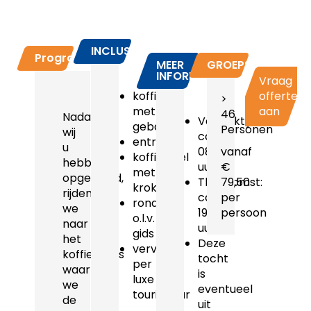
INCLUSIEF
Programma
MEER
GROEPSPRIJZEN
INFORMATIE
Vraag
koffie
offerte
>
met
aan
46
Nadat
Vertrektijd:
gebak
Personen
wij
ca.
entree
u
08.30
vanaf
koffietafel
hebben
uur
€
met
opgehaald,
Thuiskomst:
79,50
kroket
rijden
ca.
per
rondrit
we
19.00
persoon
o.l.v.
naar
uur
gids
het
Deze
vervoer
koffieadres
tocht
per
waar
is
luxe
we
eventueel
touringcar
de
uit