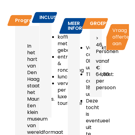
INCLUSIEF
Programma
MEER
GROEPSPRIJZEN
INFORMATIE
Vraag
koffie
offerte
>
met
aan
46
In
Vertrektijd:
gebak
Personen
het
ca.
entree
hart
08.30
vanaf
&
van
uur
€
rondleiding
Den
Thuiskomst:
64,50
lunch
Haag
ca.
per
vervoer
staat
18.00
persoon
per
het
uur
luxe
Mauritshuis.
Deze
touringcar
Een
tocht
klein
is
museum
eventueel
van
uit
wereldformaat
te