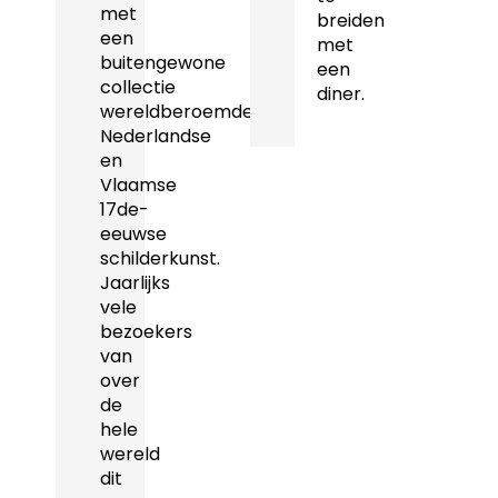
met
breiden
een
met
buitengewone
een
collectie
diner.
wereldberoemde
Nederlandse
en
Vlaamse
17de-
eeuwse
schilderkunst.
Jaarlijks
vele
bezoekers
van
over
de
hele
wereld
dit