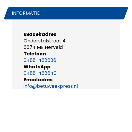
INFORMATIE
Bezoekadres
Onderstalstraat 4
6674 ME Herveld
Telefoon
0488-468686
WhatsApp
0488-468640
Emailadres
info@betuweexpress.nl
Openingstijden
maandag t/m vrijdag
08.30-17.00u