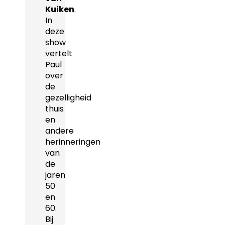
Kuiken
.
In
deze
show
vertelt
Paul
over
de
gezelligheid
thuis
en
andere
herinneringen
van
de
jaren
50
en
60.
Bij