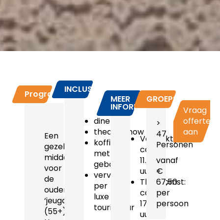
INCLUSIEF
Programma
MEER
GROEPSPRIJZEN
INFORMATIE
Vraag
diner
offerte
>
theatershow
aan
47
Een
Vertrektijd:
koffie
Personen
gezellige
ca.
met
middag
11.00
vanaf
gebak
voor
uur
€
vervoer
de
Thuiskomst:
67,50
per
oudere
ca.
per
luxe
‘jeugd’
17.00
persoon
touringcar
(55+).
uur