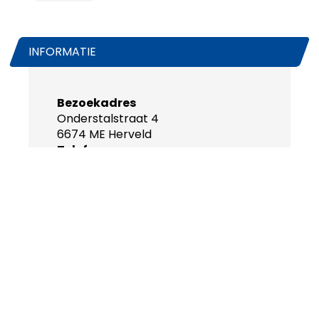
INFORMATIE
Bezoekadres
Onderstalstraat 4
6674 ME Herveld
Telefoon
0488-468686
WhatsApp
0488-468640
Emailadres
info@betuweexpress.nl
Openingstijden
maandag t/m vrijdag
08.30-17.00u