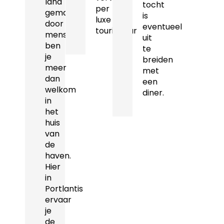
land
tocht
per
gemaakt
is
luxe
door
eventueel
touringcar
mensen,
uit
ben
te
je
breiden
meer
met
dan
een
welkom
diner.
in
het
huis
van
de
haven.
Hier
in
Portlantis
ervaar
je
de