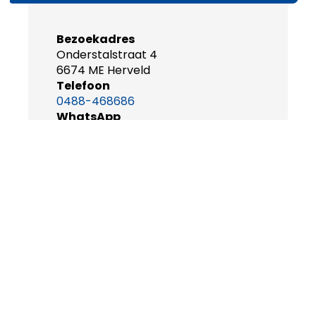
Bezoekadres
Onderstalstraat 4
6674 ME Herveld
Telefoon
0488-468686
WhatsApp
0488-468640
Emailadres
info@betuweexpress.nl
Openingstijden
maandag t/m vrijdag
08.30-17.00u
ONZE ELEKTRISCHE TOURINGCAR