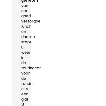
genieten
van
een
goed
verzorgde
lunch
en
daarna
stapt
u
weer
in
de
touringcar
voor
de
rondrit
o.l.v.
een
gids.
U