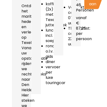
koffie
aan
46
Ontdek
Vertrektijd:
(2x)
Personen
het
ca.
met
maritieme
07.30
vanaf
Texelse
heden
uur
€
jutterskoek
en
Thuiskomst:
87,25
lunch
verleden
ca.
per
incl.
op
22.15
persoon
soep
Texel.
uur
rondrit
Vanaf
o.l.v.
uw
gids
opstapplaats
diner
rijden
vervoer
we
per
rechtstreeks
luxe
naar
touringcar
Den
Helder.
Hier
steken
we