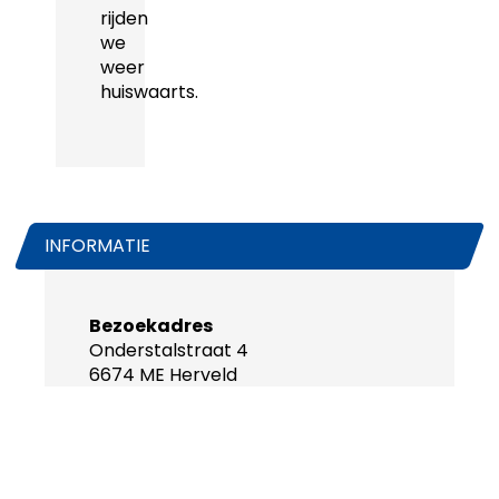
rijden
we
weer
huiswaarts.
INFORMATIE
Bezoekadres
Onderstalstraat 4
6674 ME Herveld
Telefoon
0488-468686
WhatsApp
0488-468640
Emailadres