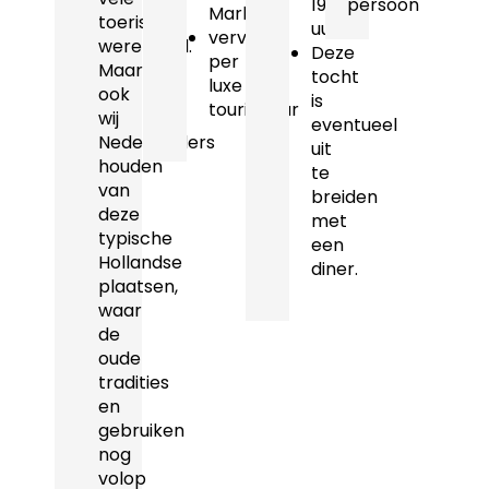
19.00
persoon
Marken
toeristen
uur
vervoer
wereldwijd.
Deze
per
Maar
tocht
luxe
ook
is
touringcar
wij
eventueel
Nederlanders
uit
houden
te
van
breiden
deze
met
typische
een
Hollandse
diner.
plaatsen,
waar
de
oude
tradities
en
gebruiken
nog
volop