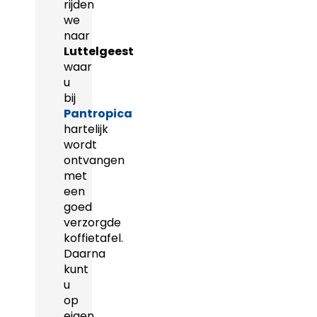
rijden
we
naar
Luttelgeest
waar
u
bij
Pantropica
hartelijk
wordt
ontvangen
met
een
goed
verzorgde
koffietafel.
Daarna
kunt
u
op
eigen