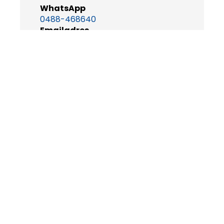
WhatsApp
0488-468640
Emailadres
info@betuweexpress.nl
Openingstijden
maandag t/m vrijdag
08.30-17.00u
ONZE ELEKTRISCHE TOURINGCAR
TOURINGCAR VERHUUR