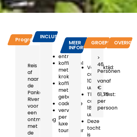
INCLUSIEF
Programma
MEER
GROEPSPRIJZEN
OVERIG
INFORMATIE
entree
>
koffietafel
46
Reis
Vertrektijd:
met
Personen
af
ca.
kroket
naar
10.00
vanaf
koffie(2x)
de
uur
€
met
Pankong
Thuiskomst:
61,75
gebak
River
ca.
per
cadeautje
voor
18.15
persoon
vervoer
een
uur
per
ontmoeting
Deze
luxe
met
tocht
touringcar
de
is