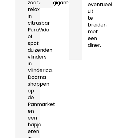
zoetwatergiganten,
eventueel
relax
uit
in
te
citrusbar
breiden
PuraVida
met
of
een
spot
diner.
duizenden
vlinders
in
Vlinderica.
Daarna
shoppen
op
de
Panmarket
en
een
hapje
eten