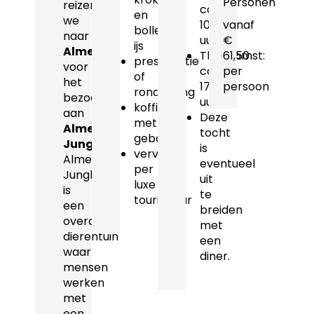
Personen
reizen
ca.
en
we
10.15
vanaf
bolletje
naar
uur
€
ijs
Almere
Thuiskomst:
61,50
presentatie
voor
ca.
per
of
het
17.00
persoon
rondleiding
bezoek
uur
koffie
aan
Deze
met
Almere
tocht
gebak
Jungle
.
is
vervoer
Almere
eventueel
per
Jungle
uit
luxe
is
te
touringcar
een
breiden
overdekte
met
dierentuin
een
waar
diner.
mensen
werken
met
een