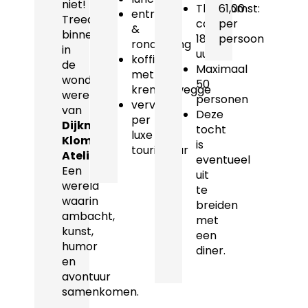
niet!
Thuiskomst:
61,00
entree
Treed
ca.
per
&
binnen
18.00
persoon
rondleiding
in
uur
koffie
de
Maximaal
met
wondere
50
krentenwegge
wereld
personen
vervoer
van
Deze
per
Dijkman
tocht
luxe
Klompen
is
touringcar
Atelier
.
eventueel
Een
uit
wereld
te
waarin
breiden
ambacht,
met
kunst,
een
humor
diner.
en
avontuur
samenkomen.