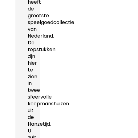
heeft
de
grootste
speelgoedcollectie
van
Nederland.
De
topstukken
zijn
hier
te
zien
in
twee
sfeervolle
koopmanshuizen
uit
de
Hanzetijd.
U
zult