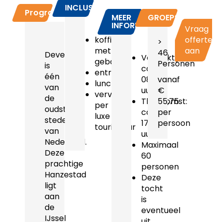
INCLUSIEF
Programma
MEER
GROEPSPRIJZEN
INFORMATIE
Vraag
koffie
offerte
>
met
aan
46
Deventer
Vertrektijd:
gebak
Personen
is
ca.
entree
één
08.45
vanaf
lunch
van
uur
€
vervoer
de
Thuiskomst:
55,75
per
oudste
ca.
per
luxe
steden
17.45
persoon
touringcar
van
uur
Nederland.
Maximaal
Deze
60
prachtige
personen
Hanzestad
Deze
ligt
tocht
aan
is
de
eventueel
IJssel
uit