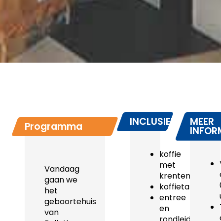
INCLUSIEF
MEER
Programma
INFOR
koffie
met
Vandaag
krentenwegge
gaan we
koffietafel
het
entree
geboortehuis
en
van
rondleiding