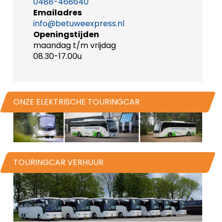
0488-468640
Emailadres
info@betuweexpress.nl
Openingstijden
maandag t/m vrijdag
08.30-17.00u
ONZE ELEKTRISCHE TOURINGCAR
TOURINGCAR VERHUUR