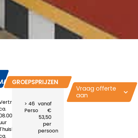
MATIE
GROEPSPRIJZEN
Vraag offerte
aan
Vertrektijd:
> 46
vanaf
ca.
Personen
€
08.00
53,50
uur
per
Thuiskomst:
persoon
ca.