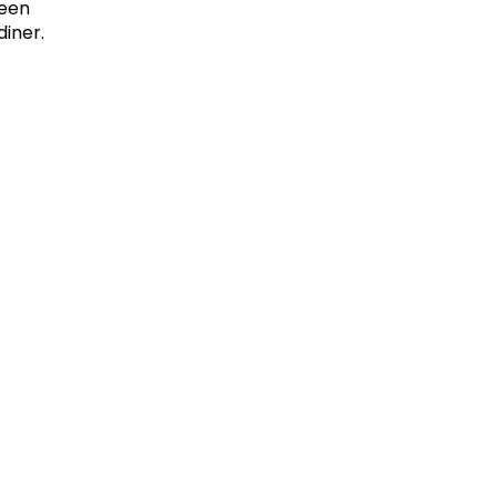
een
diner.