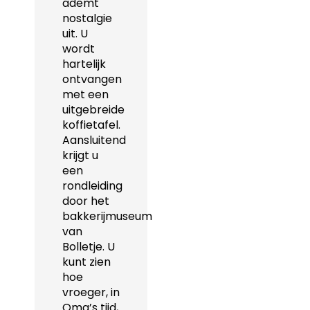
ademt
nostalgie
uit. U
wordt
hartelijk
ontvangen
met een
uitgebreide
koffietafel.
Aansluitend
krijgt u
een
rondleiding
door het
bakkerijmuseum
van
Bolletje. U
kunt zien
hoe
vroeger, in
Oma’s tijd,