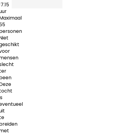
17.15
uur
Maximaal
55
personen
Niet
geschikt
voor
mensen
slecht
ter
been
Deze
tocht
is
eventueel
uit
te
breiden
met