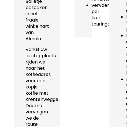
Bolletje
vervoer
bezoeken
per
in het
luxe
fraaie
touringcar
winkelhart
van
Almelo.
Vanuit uw
opstapplaats
rijden we
naar het
koffieadres
voor een
kopje
koffie met
krentenwegge.
Daarna
vervolgen
we de
route