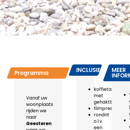
INCLUSIEF
MEER
Programma
INFOR
koffietafel
met
Vanaf uw
gehaktbal
woonplaats
filmpresentatie
rijden we
rondrit
naar
o.l.v.
Geesteren
een
waar we