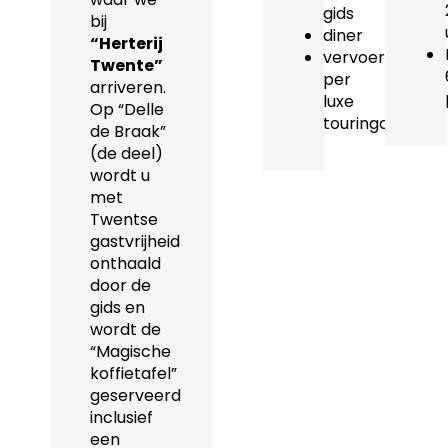
gids
bij
diner
“Herterij
vervoer
Twente”
per
arriveren.
luxe
Op “Delle
touringcar
de Braak”
(de deel)
wordt u
met
Twentse
gastvrijheid
onthaald
door de
gids en
wordt de
“Magische
koffietafel”
geserveerd
inclusief
een