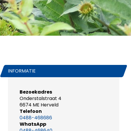
INFORMATIE
Bezoekadres
Onderstalstraat 4
6674 ME Herveld
Telefoon
0488-468686
WhatsApp
0488-468640