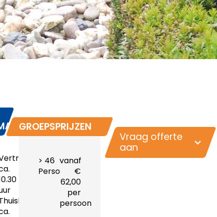
MATIE
GROEPSPRIJZEN
Vraag offerte
aan
Vertrektijd:
> 46
vanaf
ca.
Personen
€
10.30
62,00
uur
per
Thuiskomst:
persoon
ca.