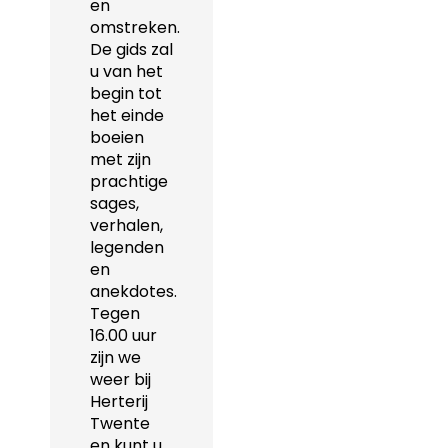
en
omstreken.
De gids zal
u van het
begin tot
het einde
boeien
met zijn
prachtige
sages,
verhalen,
legenden
en
anekdotes.
Tegen
16.00 uur
zijn we
weer bij
Herterij
Twente
en kunt u