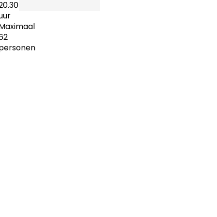
20.30
uur
Maximaal
62
personen