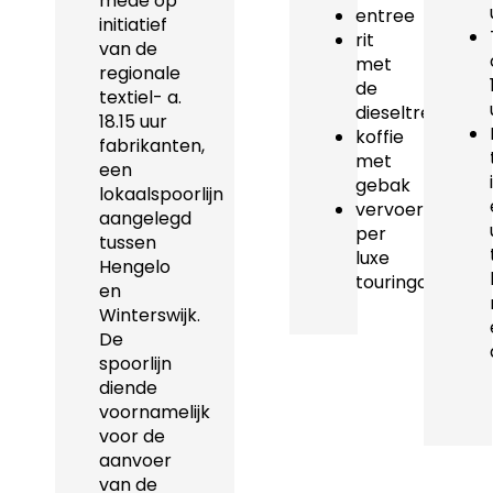
mede op
entree
initiatief
rit
van de
met
regionale
de
textiel- a.
dieseltrein
18.15 uur
koffie
fabrikanten,
met
een
gebak
lokaalspoorlijn
vervoer
aangelegd
per
tussen
luxe
Hengelo
touringcar
en
Winterswijk.
De
spoorlijn
diende
voornamelijk
voor de
aanvoer
van de