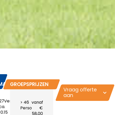
MATIE
GROEPSPRIJZEN
Vraag offerte
aan
27Vertrektijd:
> 46
vanaf
ca.
Personen
€
10.15
58,00