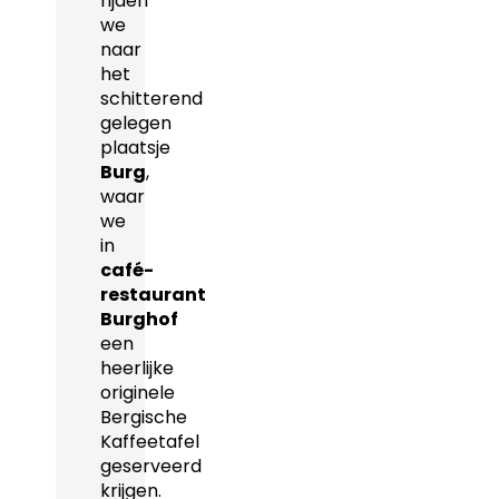
rijden
we
naar
het
schitterend
gelegen
plaatsje
Burg
,
waar
we
in
café-
restaurant
Burghof
een
heerlijke
originele
Bergische
Kaffeetafel
geserveerd
krijgen.