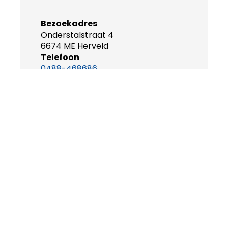
Bezoekadres
Onderstalstraat 4
6674 ME Herveld
Telefoon
0488-468686
WhatsApp
0488-468640
Emailadres
info@betuweexpress.nl
Openingstijden
maandag t/m vrijdag
08.30-17.00u
ONZE ELEKTRISCHE TOURINGCAR