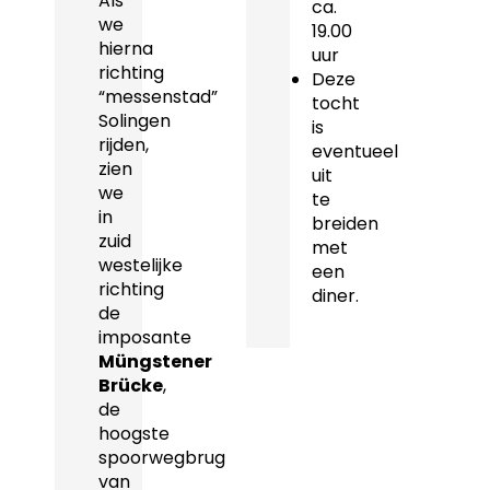
Als
ca.
we
19.00
hierna
uur
richting
Deze
“messenstad”
tocht
Solingen
is
rijden,
eventueel
zien
uit
we
te
in
breiden
zuid
met
westelijke
een
richting
diner.
de
imposante
Müngstener
Brücke
,
de
hoogste
spoorwegbrug
van