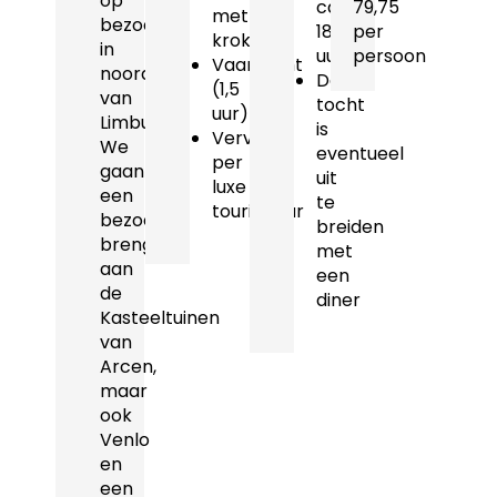
op
ca.
79,75
met
bezoek
18.15
per
kroket
in
uur
persoon
Vaartocht
noorden
Deze
(1,5
van
tocht
uur)
Limburg.
is
Vervoer
We
eventueel
per
gaan
uit
luxe
een
te
touringcar
bezoek
breiden
brengen
met
aan
een
de
diner
Kasteeltuinen
van
Arcen,
maar
ook
Venlo
en
een