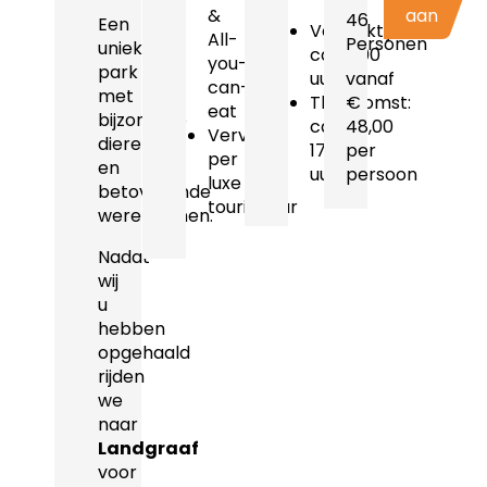
&
aan
46
Een
Vertrektijd:
All-
Personen
uniek
ca.09.00
you-
park
uur
vanaf
can-
met
Thuiskomst:
€
eat
bijzondere
ca.
48,00
Vervoer
dieren
17.30
per
per
en
uur
persoon
luxe
betoverende
touringcar
wereldtuinen.
Nadat
wij
u
hebben
opgehaald
rijden
we
naar
Landgraaf
voor