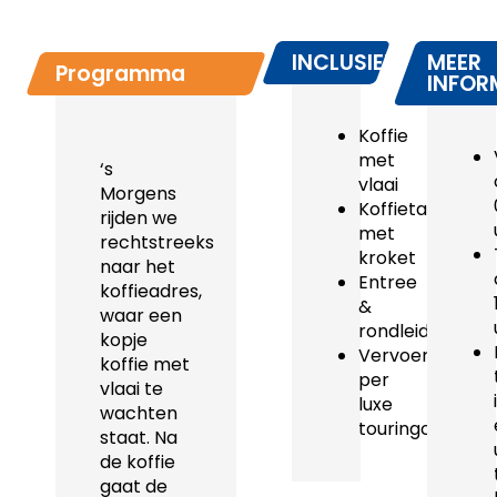
INCLUSIEF
MEER
Programma
INFOR
Koffie
met
‘s
vlaai
Morgens
Koffietafel
rijden we
met
rechtstreeks
kroket
naar het
Entree
koffieadres,
&
waar een
rondleiding
kopje
Vervoer
koffie met
per
vlaai te
luxe
wachten
touringcar
staat. Na
de koffie
gaat de