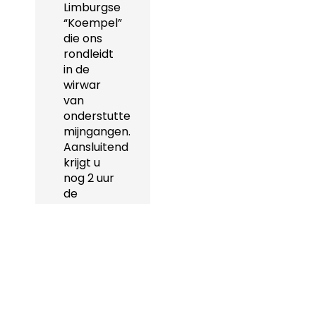
Limburgse
“Koempel”
die ons
rondleidt
in de
wirwar
van
onderstutte
mijngangen.
Aansluitend
krijgt u
nog 2 uur
de
gelegenheid
om het
centrum
van
Valkenburg
te
ontdekken.