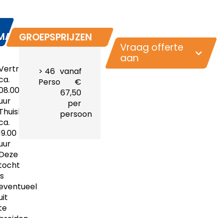
MATIE
GROEPSPRIJZEN
Vraag offerte
aan
Vertrektijd:
> 46
vanaf
ca.
Personen
€
08.00
67,50
uur
per
Thuiskomst:
persoon
ca.
19.00
uur
Deze
tocht
is
eventueel
uit
te