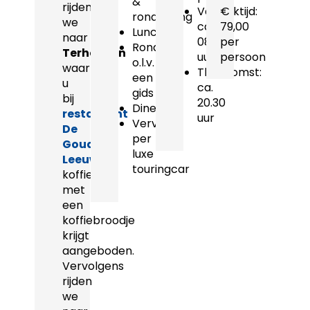
&
rijden
Vertrektijd:
€
rondleiding
we
ca.
79,00
Lunch
naar
08.30
per
Rondrit
Terheijden
uur
persoon
o.l.v.
waar
Thuiskomst:
een
u
ca.
gids
bij
20.30
Diner
restaurant
uur
Vervoer
De
per
Gouden
luxe
Leeuw
touringcar
koffie
met
een
koffiebroodje
krijgt
aangeboden.
Vervolgens
rijden
we