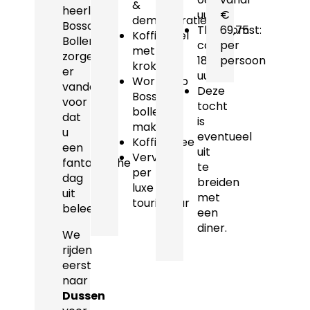
&
heerlijke
uur
€
demonstratie
Bossche
Thuiskomst:
69,75
Koffietafel
Bollen
ca.
per
met
zorgen
18.30
persoon
kroket
er
uur
Workshop
vandaag
Deze
Bossche
voor
tocht
bollen
dat
is
maken
u
eventueel
Koffie/thee
een
uit
Vervoer
fantastische
te
per
dag
breiden
luxe
uit
met
touringcar
beleeft!
een
diner.
We
rijden
eerst
naar
Dussen