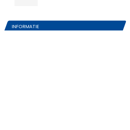
INFORMATIE
Bezoekadres
Onderstalstraat 4
6674 ME Herveld
Telefoon
0488-468686
WhatsApp
0488-468640
Emailadres
info@betuweexpress.nl
Openingstijden
maandag t/m vrijdag
08.30-17.00u