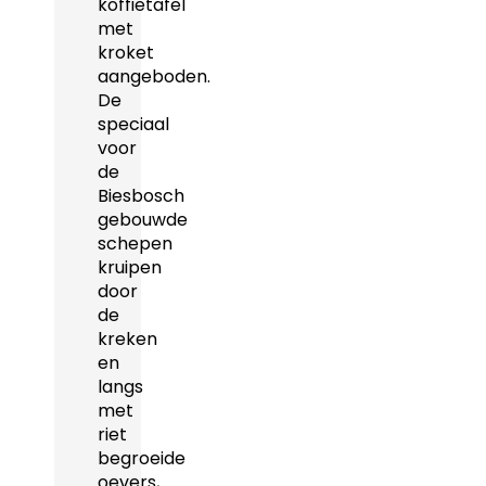
koffietafel
met
kroket
aangeboden.
De
speciaal
voor
de
Biesbosch
gebouwde
schepen
kruipen
door
de
kreken
en
langs
met
riet
begroeide
oevers,