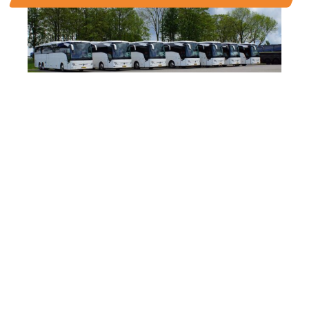
Wat maakt Betuwe Express zo
bijzonder?
Onze grote diversiteit in touringcars,
onze vakbekwame chauffeurs? Of
de persoonlijke aandacht en het feit
dat we met u meedenken? Ervaar
het zelf!
Brochure aanvraag