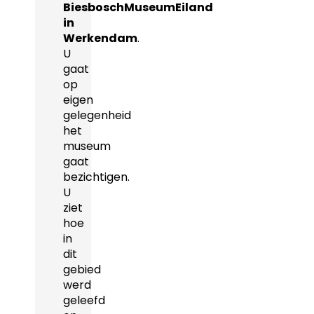
BiesboschMuseumEiland
in
Werkendam
.
U
gaat
op
eigen
gelegenheid
het
museum
gaat
bezichtigen.
U
ziet
hoe
in
dit
gebied
werd
geleefd