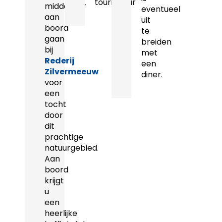
touringcar
middaguur
eventueel
aan
uit
boord
te
gaan
breiden
bij
met
Rederij
een
Zilvermeeuw
diner.
voor
een
tocht
door
dit
prachtige
natuurgebied.
Aan
boord
krijgt
u
een
heerlijke