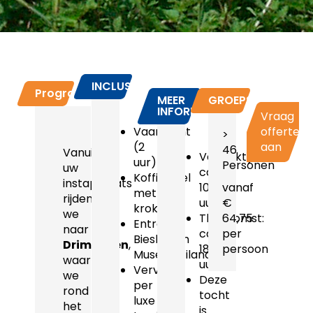
INCLUSIEF
Programma
MEER
GROEPSPRIJZEN
INFORMATIE
Vraag
Vaartocht
offerte
>
(2
aan
46
Vanuit
Vertrektijd:
uur)
Personen
uw
ca.
Koffietafel
instapplaats
10.15
vanaf
met
rijden
uur
€
kroket
we
Thuiskomst:
64,75
Entree
naar
ca.
per
Biesbosch
Drimmelen
,
18.30
persoon
MuseumEiland
waar
uur
Vervoer
we
Deze
per
rond
tocht
luxe
het
is