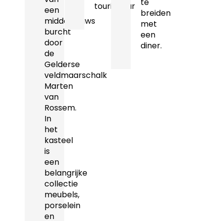
te
touringcar
een
breiden
middeleeuws
met
burcht
een
door
diner.
de
Gelderse
veldmaarschalk
Marten
van
Rossem.
In
het
kasteel
is
een
belangrijke
collectie
meubels,
porselein
en