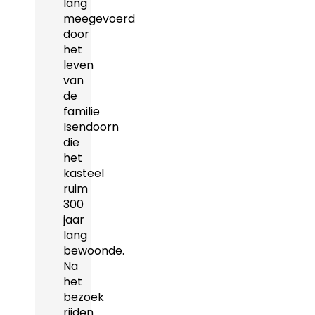
lang
meegevoerd
door
het
leven
van
de
familie
Isendoorn
die
het
kasteel
ruim
300
jaar
lang
bewoonde.
Na
het
bezoek
rijden