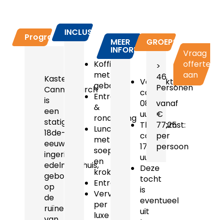
INCLUSIEF
Programma
MEER
GROEPSPRIJZEN
INFORMATIE
Vraag
Koffie
offerte
>
met
aan
46
Kasteel
Vertrektijd:
gebak
Personen
Cannenburch
ca.
Entree
is
08.45
vanaf
&
een
uur
€
rondleiding
statig
Thuiskomst:
77,25
Lunch
18de-
ca.
per
met
eeuws
17.15
persoon
soep
ingericht
uur
en
edelmanshuis,
Deze
kroket
gebouwd
tocht
Entree
op
is
Vervoer
de
eventueel
per
ruïne
uit
luxe
van