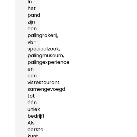
In
het
pand
zijn
een
palingrokerij,
vis-
speciaalzaak,
palingmuseum,
palingexperience
en
een
visrestaurant
samengevoegd
tot
één
uniek
bedrijf!
Als
eerste
kunt