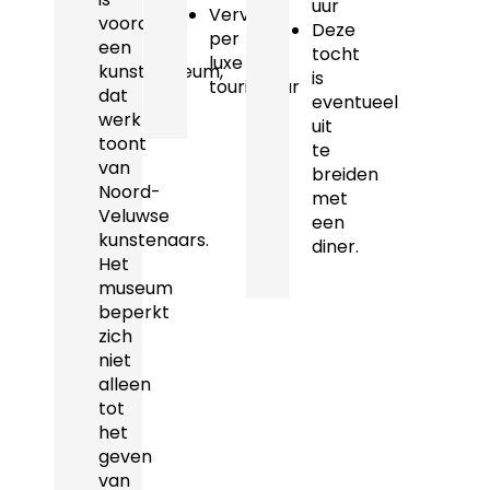
uur
Vervoer
vooral
Deze
per
een
tocht
luxe
kunstmuseum,
is
touringcar
dat
eventueel
werk
uit
toont
te
van
breiden
Noord-
met
Veluwse
een
kunstenaars.
diner.
Het
museum
beperkt
zich
niet
alleen
tot
het
geven
van