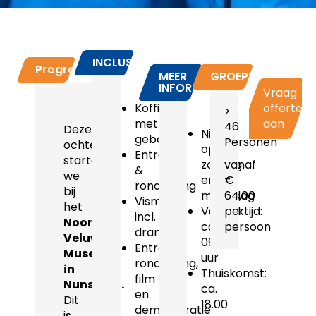
INCLUSIEF
Programma
MEER
GROEPSPRIJZEN
INFORMATIE
Vraag
Koffie
offerte
>
met
aan
46
Deze
Niet
gebak
Personen
ochtend
op
Entree
starten
zondag
vanaf
&
we
en
€
rondleiding
bij
maandag
64,00
Vismenu
het
Vertrektijd:
per
incl.
Noord-
ca.
persoon
drankje
Veluws
09.15
Entree,
Museum
uur
rondleiding,
in
Thuiskomst:
film
Nunspeet.
ca.
en
Dit
18.00
demonstratie
is