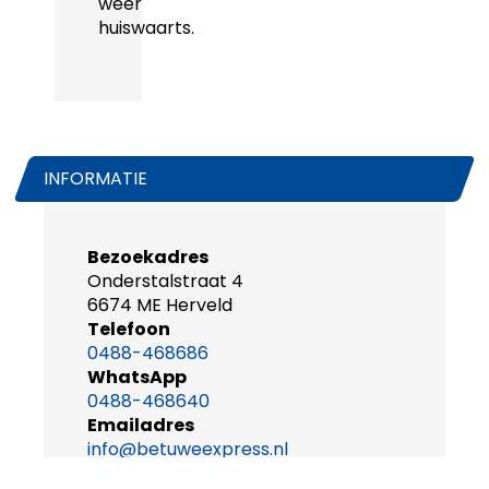
weer
huiswaarts.
INFORMATIE
Bezoekadres
Onderstalstraat 4
6674 ME Herveld
Telefoon
0488-468686
WhatsApp
0488-468640
Emailadres
info@betuweexpress.nl
Openingstijden