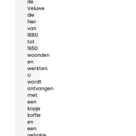
de
Veluwe
die
hier
van
1880
tot
1950
woonden
en
werkten.
U
wordt
ontvangen
met
een
kopje
koffie
en
een
gebakje.