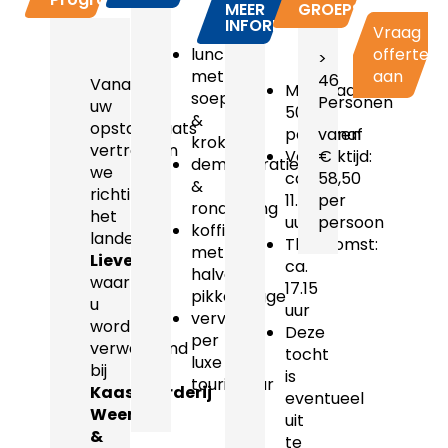
MEER
GROEPSPRIJZEN
INFORMATIE
Vraag
lunch
offerte
>
met
aan
46
Vanaf
Maximaal
soep
Personen
uw
50
&
opstapplaats
personen
vanaf
kroket
vertrekken
Vertrektijd:
€
demonstratie
we
ca.
58,50
&
richting
11.00
per
rondleiding
het
uur
persoon
koffie
landelijke
Thuiskomst:
met
Lievelde
,
ca.
halve
waar
17.15
pikkewegge
u
uur
vervoer
wordt
Deze
per
verwelkomd
tocht
luxe
bij
is
touringcar
Kaasboerderij
eventueel
Weenink
uit
&
te