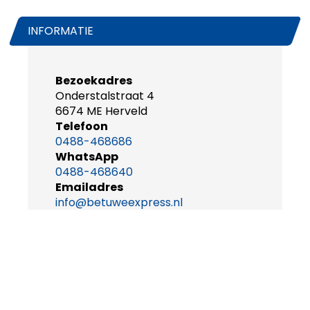
INFORMATIE
Bezoekadres
Onderstalstraat 4
6674 ME Herveld
Telefoon
0488-468686
WhatsApp
0488-468640
Emailadres
info@betuweexpress.nl
Openingstijden
maandag t/m vrijdag
08.30-17.00u