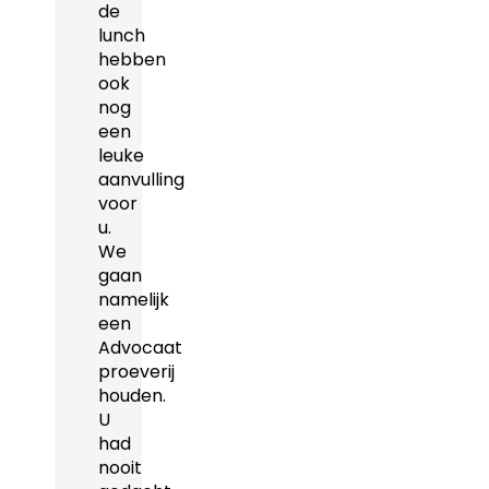
de
lunch
hebben
ook
nog
een
leuke
aanvulling
voor
u.
We
gaan
namelijk
een
Advocaat
proeverij
houden.
U
had
nooit