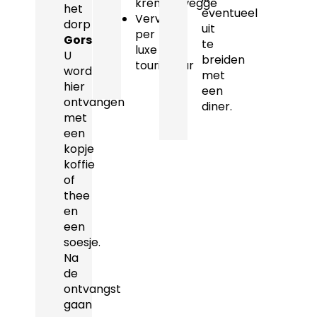
krentenwegge
het
eventueel
Vervoer
dorp
uit
per
Gorssel
.
te
luxe
U
breiden
touringcar
wordt
met
hier
een
ontvangen
diner.
met
een
kopje
koffie
of
thee
en
een
soesje.
Na
de
ontvangst
gaan