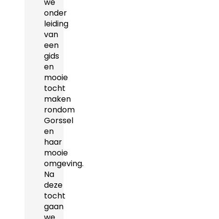
we
onder
leiding
van
een
gids
en
mooie
tocht
maken
rondom
Gorssel
en
haar
mooie
omgeving.
Na
deze
tocht
gaan
we