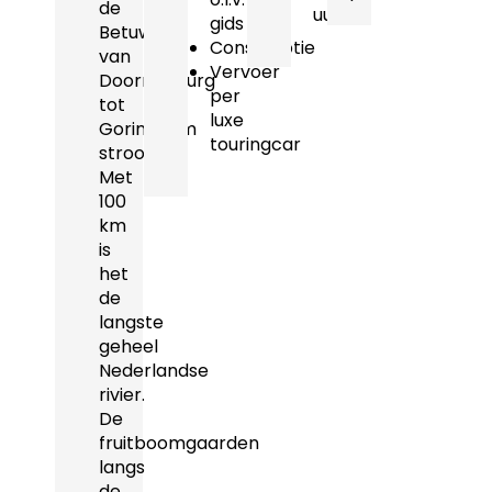
de
uur
gids
Betuwe
Consumptie
van
Vervoer
Doornenburg
per
tot
luxe
Gorinchem
touringcar
stroomt.
Met
100
km
is
het
de
langste
geheel
Nederlandse
rivier.
De
fruitboomgaarden
langs
de