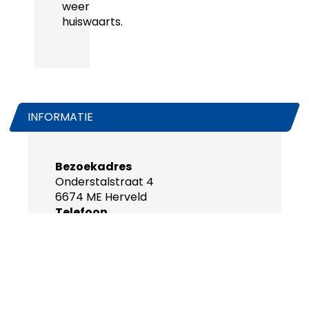
weer
huiswaarts.
INFORMATIE
Bezoekadres
Onderstalstraat 4
6674 ME Herveld
Telefoon
0488-468686
WhatsApp
0488-468640
Emailadres
info@betuweexpress.nl
Openingstijden