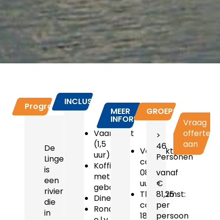
INCLUSIEF
Programma
MEER
GROEPSPRIJZEN
INFORMATIE
Vraag
Vaartocht
offerte
>
(1,5
aan
46
De
Vertrektijd:
uur)
Personen
Linge
ca.
Koffie
is
08.45
vanaf
met
een
uur
€
gebak
rivier
Thuiskomst:
81,25
Diner
die
ca.
per
Rondrit
in
18.00
persoon
o.l.v.