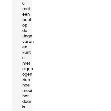
u
met
een
boot
op
de
Linge
varen
en
kunt
u
met
eigen
ogen
zien
hoe
mooi
het
daar
is.