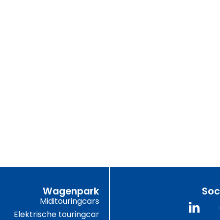
Wagenpark
Soc
Miditouringcars
Elektrische touringcar